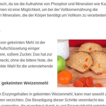
atisch, da sie die Aufnahme von Phosphor und Mineralien wie Ka
en ist eine Möglichkeit, um bei der Vollkornernährung die
 Mineralien, die der Körper benötigt um Vollkorn zu verarbeiten
r
t von gekeimten Mehl ist der
ufschlüsselung einiger
ere, süßere Zucker. Das hat
zur
eckt, ohne die bittere Note, die
rfekte Wahl für die untenstehende
t gekeimten Weizenmehl
 Enzymgehaltes in gekeimten Weizenmehl, kann man sowohl 
ren verzichten. Die Beseitigung dieser Schritte vereinfacht das
u vermeiden, die manchmal durch zu viel Enzymaktivität entsteh