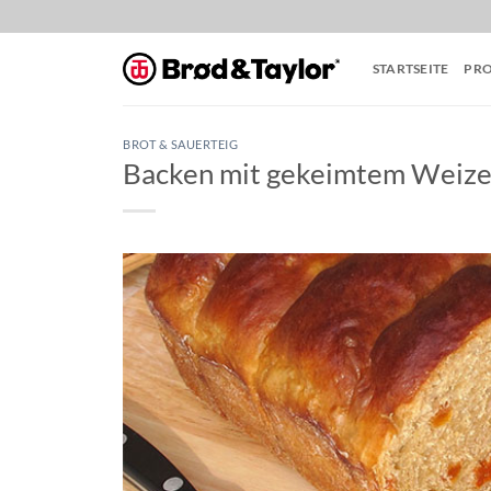
Zum
Inhalt
springen
STARTSEITE
PR
BROT & SAUERTEIG
Backen mit gekeimtem Weize