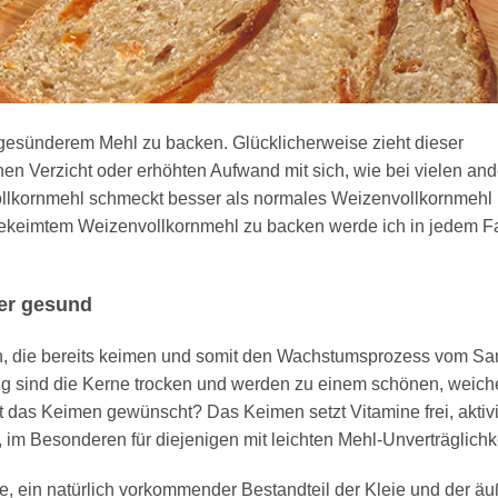
t gesünderem Mehl zu backen. Glücklicherweise zieht dieser
n Verzicht oder erhöhten Aufwand mit sich, wie bei vielen an
llkornmehl schmeckt besser als normales Weizenvollkornmehl
t gekeimtem Weizenvollkornmehl zu backen werde ich in jedem Fa
er gesund
, die bereits keimen und somit den Wachstumsprozess vom S
g sind die Kerne trocken und werden zu einem schönen, weich
 das Keimen gewünscht? Das Keimen setzt Vitamine frei, aktivi
im Besonderen für diejenigen mit leichten Mehl-Unverträglichk
e, ein natürlich vorkommender Bestandteil der Kleie und der ä