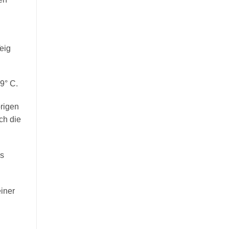
eig
9° C.
brigen
ch die
es
iner