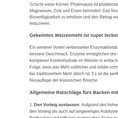
Schicht vieler Körner. Phytinsäure ist problem
Magnesium, Zink und Eisen behindert. Das Keim
Bioverfügbarkeit zu erhöhen und den Betrag von
reduzieren.
Gekeimtes Weizenmehl ist super lecke
Ein weiterer Vorteil verbesserter Enzymaktivitä
bessere Geschmack. Enzyme ermöglichen die A
komplexer Kohlenhydrate im Weizen in einfach
Folge, dass das Mehl süßlicher und milder schm
bei traditionellem Mehl üblich ist. Es ist die pe
Neuauflage der klassischen Brioche.
Allgemeine Ratschläge fürs Backen mi
1.
Den Vorteig auslassen:
Aufgrund des hohen
den Vorteig als auch auf langwieriges Autolysie
Brotbacken und hilft eine gummiartige Textur z