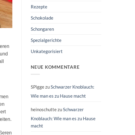
Rezepte
Schokolade
Schongaren
Spezialgerichte
deren
Unkategorisiert
 und
ll
NEUE KOMMENTARE
SPigge
zu
Schwarzer Knoblauch:
Wie man es zu Hause macht
amen
en
heinoschutte
zu
Schwarzer
ert
Knoblauch: Wie man es zu Hause
eiten.
macht
ußeren