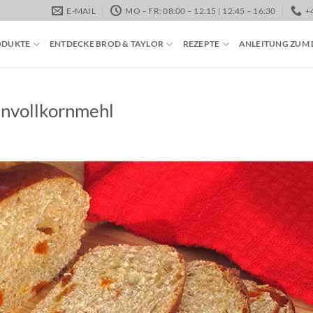
E-MAIL
MO – FR: 08:00 – 12:15 | 12:45 – 16:30
+
ODUKTE
ENTDECKE BROD & TAYLOR
REZEPTE
ANLEITUNG ZUM
nvollkornmehl