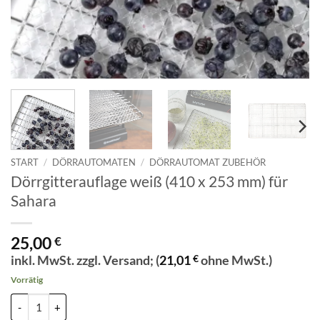
START
/
DÖRRAUTOMATEN
/
DÖRRAUTOMAT ZUBEHÖR
Dörrgitterauflage weiß (410 x 253 mm) für
Sahara
25,00
€
inkl. MwSt. zzgl. Versand; (
21,01
€
ohne MwSt.)
Vorrätig
Dörrgitterauflage weiß (410 x 253 mm) für Sahara Menge
Alternative: