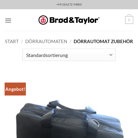
Zum
+49 (0)6172 94800
Inhalt
springen
0
START
/
DÖRRAUTOMATEN
/
DÖRRAUTOMAT ZUBEHÖR
Angebot!