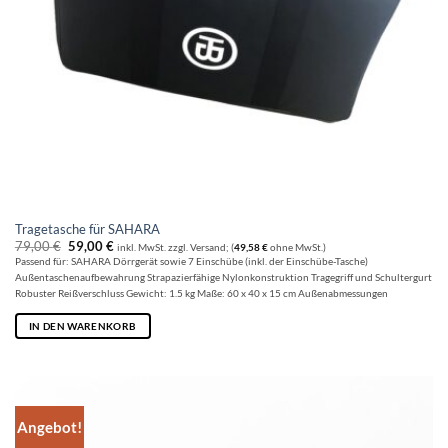
Tragetasche für SAHARA
Ursprünglicher
Aktueller
79,00
€
59,00
€
inkl. MwSt. zzgl. Versand; (
49,58
€
ohne MwSt.)
Preis
Preis
Passend für: SAHARA Dörrgerät sowie 7 Einschübe (inkl. der Einschübe-Tasche)
war:
ist:
Außentaschenaufbewahrung Strapazierfähige Nylonkonstruktion Tragegriff und Schultergurt
79,00 €
59,00 €.
Robuster Reißverschluss Gewicht: 1.5 kg Maße: 60 x 40 x 15 cm Außenabmessungen
IN DEN WARENKORB
Angebot!