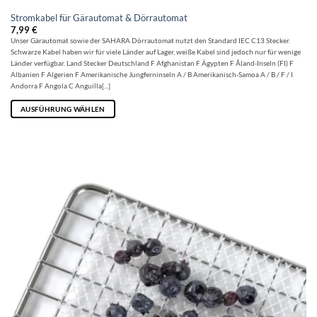
Stromkabel für Gärautomat & Dörrautomat
7,99
€
Unser Gärautomat sowie der SAHARA Dörrautomat nutzt den Standard IEC C13 Stecker.
Schwarze Kabel haben wir für viele Länder auf Lager, weiße Kabel sind jedoch nur für wenige
Länder verfügbar. Land Stecker Deutschland F Afghanistan F Ägypten F Åland-Inseln (FI) F
Albanien F Algerien F Amerikanische Jungferninseln A / B Amerikanisch-Samoa A / B / F / I
Andorra F Angola C Anguilla[...]
AUSFÜHRUNG WÄHLEN
Dieses
Produkt
weist
mehrere
Varianten
auf.
Die
Optionen
können
auf
der
Produktseite
gewählt
werden