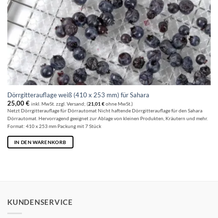
Dörrgitterauflage weiß (410 x 253 mm) für Sahara
25,00
€
inkl. MwSt. zzgl. Versand; (
21,01
€
ohne MwSt.)
Netzt Dörrgitterauflage für Dörrautomat Nicht haftende Dörrgitterauflage für den Sahara
Dörrautomat. Hervorragend geeignet zur Ablage von kleinen Produkten, Kräutern und mehr.
Format: 410 x 253 mm Packung mit 7 Stück
IN DEN WARENKORB
KUNDENSERVICE