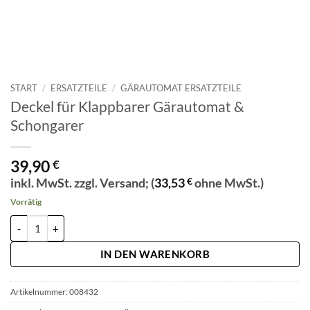
START
/
ERSATZTEILE
/
GÄRAUTOMAT ERSATZTEILE
Deckel für Klappbarer Gärautomat &
Schongarer
39,90
€
inkl. MwSt. zzgl. Versand; (
33,53
€
ohne MwSt.)
Vorrätig
Deckel für Klappbarer Gärautomat & Schongarer Menge
Alternative:
IN DEN WARENKORB
Artikelnummer:
008432