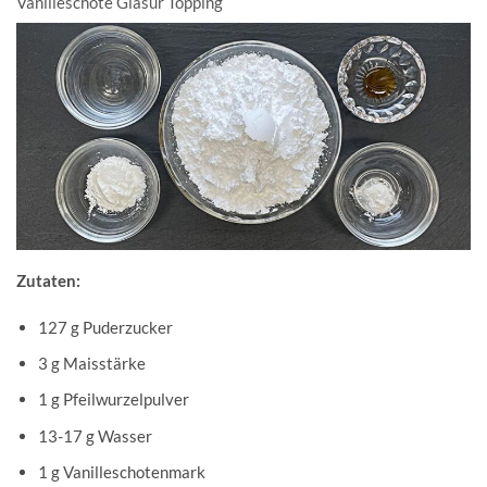
Vanilleschote Glasur Topping
Zutaten:
127 g Puderzucker
3 g Maisstärke
1 g Pfeilwurzelpulver
13-17 g Wasser
1 g Vanilleschotenmark