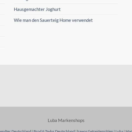
Hausgemachter Joghurt
Wie man den Sauerteig Home verwendet
Luba Markenshops
lendtec Deutschland
|
Brod & Taylor Deutschland
|
hawos Getreidemühlen
|
Luba
|
Mad