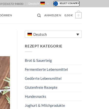
Deutsch
49 (0)6172 94800
SELECT COUNTRY
 DÖRREN
ANMELDEN
0,00
€
0
Deutsch
REZEPT KATEGORIE
Brot & Sauerteig
Fermentierte Lebensmittel
Gedörrte Lebensmittel
Glutenfreie Rezepte
Hundesnacks
Joghurt & Milchprodukte