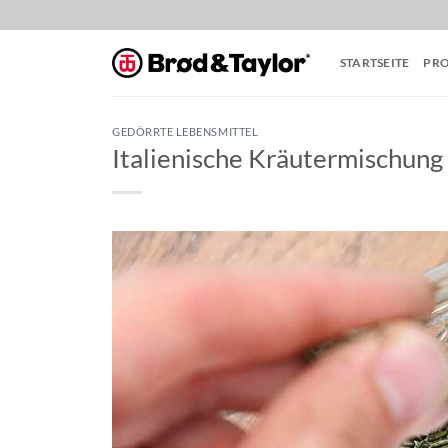
Zum
Inhalt
springen
STARTSEITE
PR
GEDÖRRTE LEBENSMITTEL
Italienische Kräutermischung