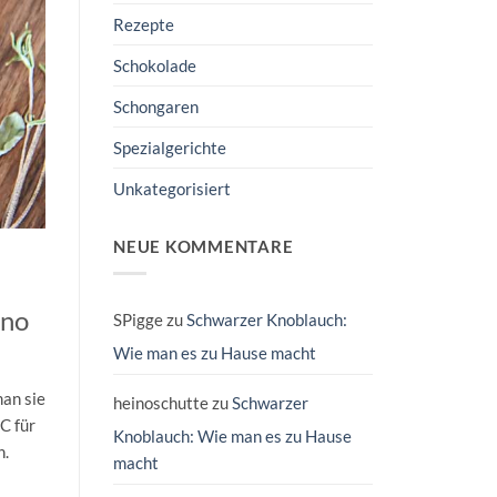
Rezepte
Schokolade
Schongaren
Spezialgerichte
Unkategorisiert
NEUE KOMMENTARE
ano
SPigge
zu
Schwarzer Knoblauch:
Wie man es zu Hause macht
an sie
heinoschutte
zu
Schwarzer
C für
Knoblauch: Wie man es zu Hause
n.
macht