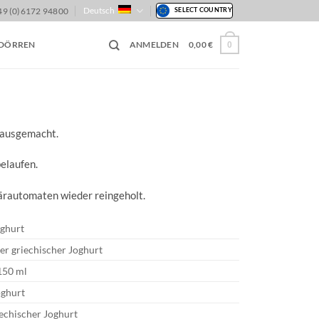
Deutsch
49 (0)6172 94800
SELECT COUNTRY
 DÖRREN
ANMELDEN
0,00
€
0
hausgemacht.
belaufen.
ärautomaten wieder reingeholt.
ghurt
ier griechischer Joghurt
 150 ml
oghurt
echischer Joghurt