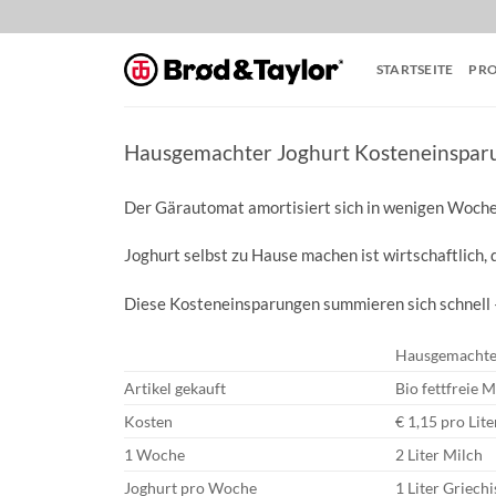
Zum
Inhalt
springen
STARTSEITE
PR
Hausgemachter Joghurt Kosteneinsparu
Der Gärautomat amortisiert sich in wenigen Woche
Joghurt selbst zu Hause machen ist wirtschaftlich, 
Diese Kosteneinsparungen summieren sich schnell –
Hausgemachte
Artikel gekauft
Bio fettfreie M
Kosten
€ 1,15 pro Lite
1 Woche
2 Liter Milch
Joghurt pro Woche
1 Liter Griechi