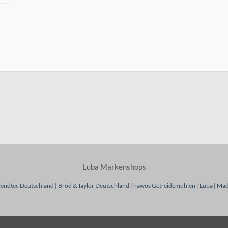
Luba Markenshops
lendtec Deutschland
|
Brod & Taylor Deutschland
|
hawos Getreidemühlen
|
Luba
|
Mad