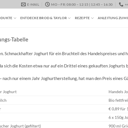
E-MAIL
MO – FR: 08:00 – 12:15 | 12:45 – 16:30
+
ODUKTE
ENTDECKE BROD & TAYLOR
REZEPTE
ANLEITUNG ZUM
ngs-Tabelle
n. Schmackhafter Joghurt für ein Bruchteil des Handelspreises und 
da sich die Kosten etwa nur auf ein Drittel eines gekauften Joghurts 
 nach nur einem Jahr Joghurtherstellung, hat man den Preis eines G
r Joghurt
Handels Jo
ilch
Bio fettfre
r
€ 0,89 für
6 x 150g J
scher Joghurt (gefiltert)
900 ml Gri